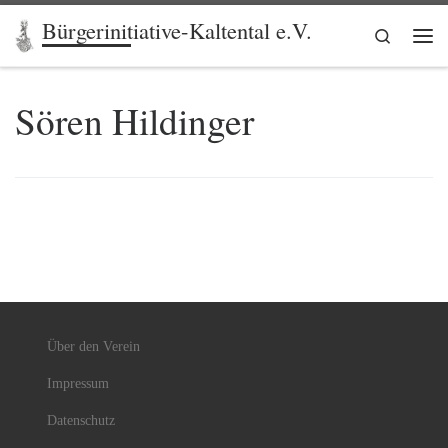
Bürgerinitiative-Kaltental e.V.
Zum Inhalt springen
Search
Me
Sören Hildinger
Über den Verein
Impressum
Datenschutz