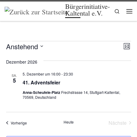
Bürgerinitiative-
Zum Inhalt springen
Search
Kaltental e.V.
Me
Veranstaltungen
A
V
Anstehend
L
e
i
D
n
s
a
Dezember 2026
r
t
t
s
e
a
u
5. Dezember um 16:00
-
23:30
SA.
m
i
5
n
41. Adventsfeier
w
ä
s
c
Anna-Scheufele-Platz
Frechstrasse 14, Stuttgart-Kaltental,
h
70569, Deutschland
t
l
h
e
a
n
t
l
.
Heute
Nächste
Veranstaltungen
Vorherige
e
t
Veransta