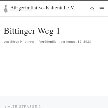
Bürgerinitiative-Kaltental e.V.
Zum Inhalt springen
Search
Me
Bittinger Weg 1
von
Sören Hildinger
|
Veröffentlicht am
August 19, 2023
Beitragsnavigation
Vorheriger Beitrag
ALTE STRASSE 2