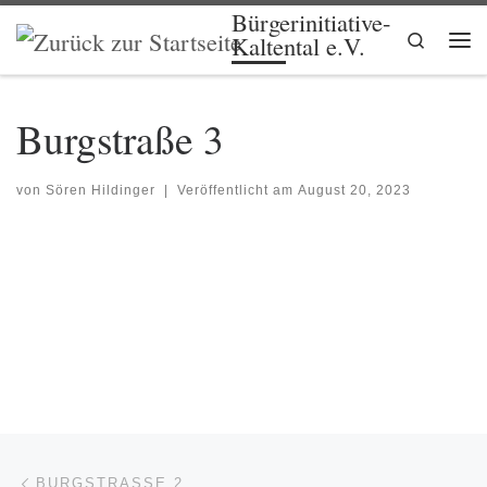
Bürgerinitiative-
Zum Inhalt springen
Search
Kaltental e.V.
Me
Burgstraße 3
von
Sören Hildinger
|
Veröffentlicht am
August 20, 2023
Beitragsnavigation
Vorheriger Beitrag
BURGSTRASSE 2