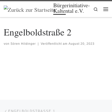
Bürgerinitiative-
Zum Inhalt springen
Search
Kaltental e.V.
Me
Engelboldstraße 2
von
Sören Hildinger
|
Veröffentlicht am
August 20, 2023
Beitragsnavigation
Vorheriger Beitrag
ENGELBOLDSTRASSE 1