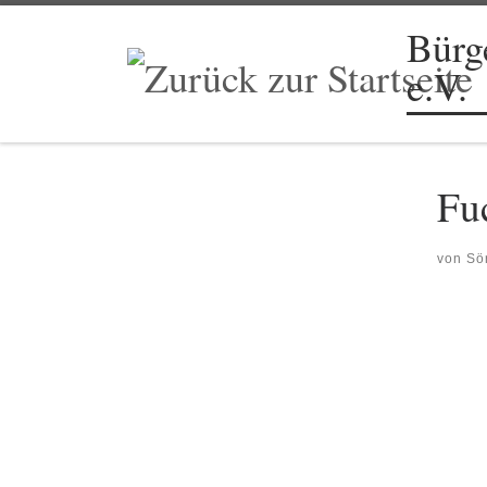
Zum Inhalt springen
Bürge
e.V.
Fu
von
Sö