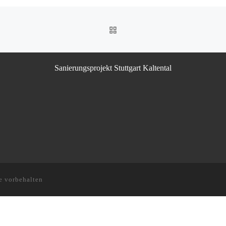
ZURÜCK ZUR BEITRAGSL
Sanierungsprojekt Stuttgart Kaltental
e vorbehalten