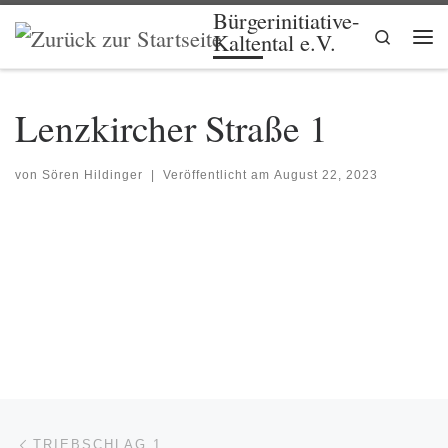
Bürgerinitiative-
Zum Inhalt springen
Search
Kaltental e.V.
Me
Lenzkircher Straße 1
von
Sören Hildinger
|
Veröffentlicht am
August 22, 2023
Beitragsnavigation
Vorheriger Beitrag
TRIEBSCHLAG 1