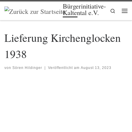
Bürgerinitiative-
Zum Inhalt springen
Search
Kaltental e.V.
Me
Lieferung Kirchenglocken
1938
von
Sören Hildinger
|
Veröffentlicht am
August 13, 2023