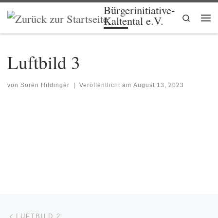
Bürgerinitiative-
Zum Inhalt springen
Search
Kaltental e.V.
Me
Luftbild 3
von
Sören Hildinger
|
Veröffentlicht am
August 13, 2023
Beitragsnavigation
Vorheriger Beitrag
LUFTBILD 2