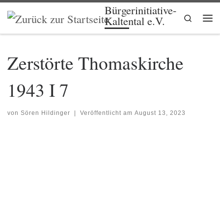
Bürgerinitiative-
Zum Inhalt springen
Search
Kaltental e.V.
Me
Zerstörte Thomaskirche
1943 I 7
von
Sören Hildinger
|
Veröffentlicht am
August 13, 2023